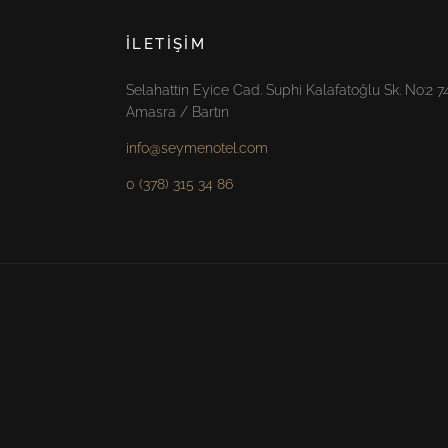
İLETIŞIM
Selahattin Eyice Cad. Suphi Kalafatoğlu Sk. No:2 
Amasra / Bartın
info@seymenotel.com
0 (378) 315 34 86