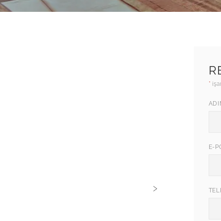
LIK ODALAR
R
*
işa
ADI
E-P
›
TE