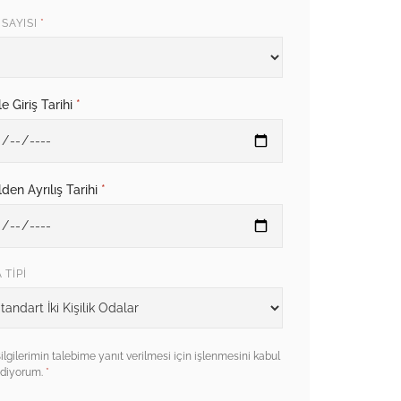
I SAYISI
*
e Giriş Tarihi
*
den Ayrılış Tarihi
*
 TIPI
ket
ilgilerimin talebime yanıt verilmesi için işlenmesini kabul
diyorum.
*