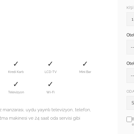
KIŞ
Otel
✓
✓
✓
Otel
Kredi Kartı
LCD-TV
Mini Bar
✓
✓
ODA
Televizyon
Wi-Fi
 manzarası, uydu yayınlı televizyon, telefon,
tma makinesi ve 24 saat oda servisi gibi
Şir
B
e