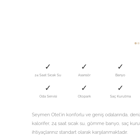
✓
✓
✓
24 Saat Sıcak Su
Asansör
Banyo
✓
✓
✓
Oda Servisi
Otopark
Saç Kurutma
Seymen Otel'in konforlu ve geniş odalarında, deniz
kalorifer, 24 saat sıcak su, gömme banyo, saç kuru
ihtiyaçlarınız standart olarak karşılanmaktadır.