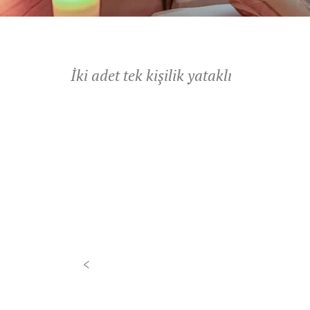
STANDART İKI KIŞI
İki adet tek kişilik yataklı
‹