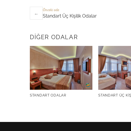
Önceki oda
←
Standart Üç Kişilik Odalar
DIĞER ODALAR
STANDART ODALAR
STANDART ÜÇ KI