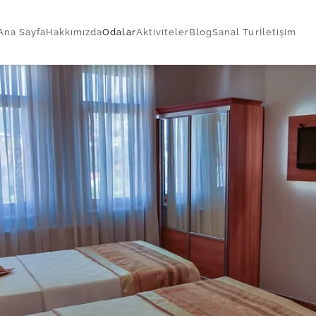
Ana Sayfa
Hakkımızda
Odalar
Aktiviteler
Blog
Sanal Tur
İletişim