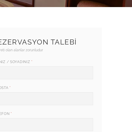
EZERVASYON TALEBI
reti olan alanlar zorunludur
NIZ / SOYADINIZ
*
OSTA
*
LEFON
*