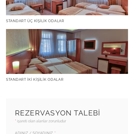
STANDART ÜÇ KIŞILIK ODALAR
STANDART İKI KIŞILIK ODALAR
REZERVASYON TALEBI
*
işareti olan alanlar zorunludur
ADINIZ / SOYADINIZ
*