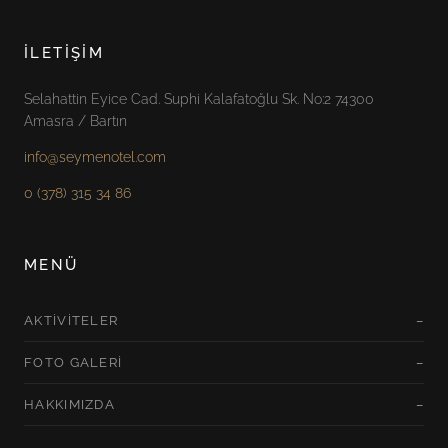
İLETIŞIM
Selahattin Eyice Cad. Suphi Kalafatoğlu Sk. No:2 74300
Amasra / Bartın
info@seymenotel.com
0 (378) 315 34 86
MENÜ
AKTIVITELER
FOTO GALERI
HAKKIMIZDA