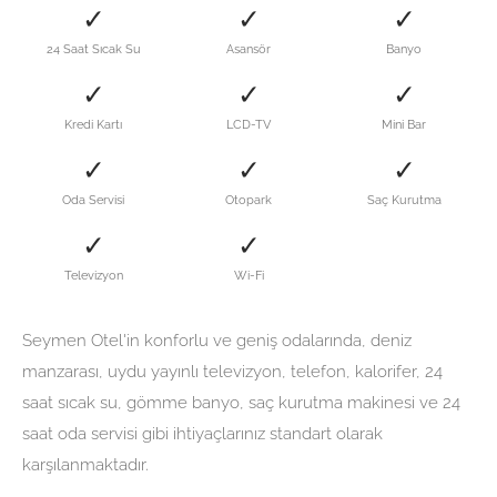
✓
✓
✓
24 Saat Sıcak Su
Asansör
Banyo
✓
✓
✓
Kredi Kartı
LCD-TV
Mini Bar
✓
✓
✓
Oda Servisi
Otopark
Saç Kurutma
✓
✓
Televizyon
Wi-Fi
Seymen Otel'in konforlu ve geniş odalarında, deniz
manzarası, uydu yayınlı televizyon, telefon, kalorifer, 24
saat sıcak su, gömme banyo, saç kurutma makinesi ve 24
saat oda servisi gibi ihtiyaçlarınız standart olarak
karşılanmaktadır.