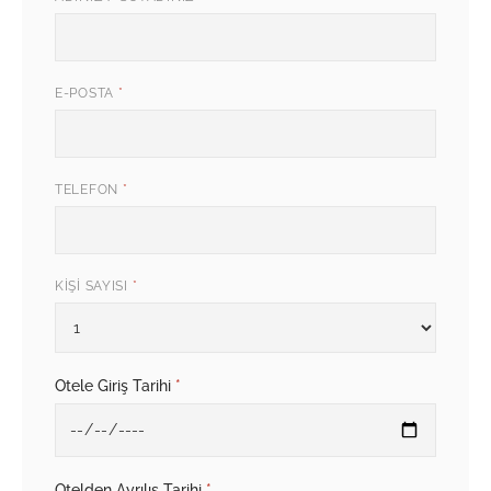
E-POSTA
*
TELEFON
*
KIŞI SAYISI
*
Otele Giriş Tarihi
*
Otelden Ayrılış Tarihi
*