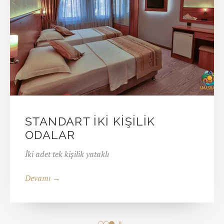
STANDART İKI KIŞILIK
ODALAR
İki adet tek kişilik yataklı
Devamı →
Ⅱ