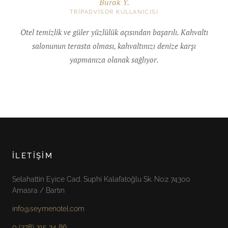
Burak Y.
TRIPADVISOR KULLANICISI
Otel temizlik ve güler yüzlülük açısından başarılı. Kahvaltı
salonunun terasta olması, kahvaltınızı denize karşı
yapmanıza olanak sağlıyor.
İLETIŞIM
Selahattin Eyice Cad. Suphi Kalafatoğlu Sk. No:2 74300
Amasra / Bartın
info@seymenotel.com
0 (378) 315 34 86