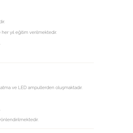
ir.
her yıl eğitim verilmektedir.
.
dınlatma ve LED ampullerden oluşmaktadır.
.
yönlendirilmektedir.