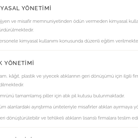
YASAL YÖNETIMI
ijyen ve misafir memnuniyetinden ödün vermeden kimyasal kullan
ürdürülmektedir.
ersonele kimyasal kullanımı konusunda düzenli eğitim verilmekted
K YÖNETIMI
am, kâğıt, plastik ve yiyecek atıklarının geri dönüşümü için ilgili fi
dilmektedir.
mrünü tamamlamış piller için atık pil kutusu bulunmaktadır.
üm alanlardaki ayrıştırma üniteleriyle misafirler atıkları ayırmaya y
eri dönüştürülebilir ve tehlikeli atıkların lisanslı firmalara teslim 