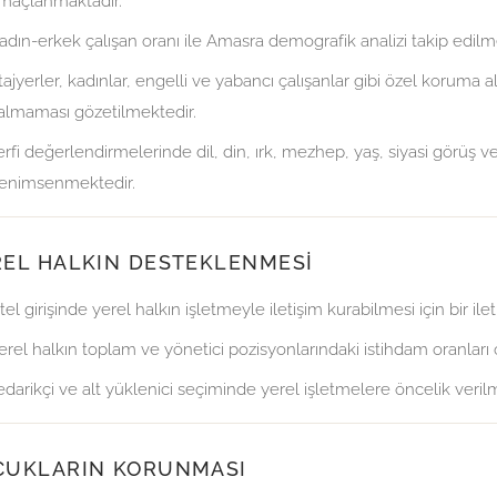
maçlanmaktadır.
adın-erkek çalışan oranı ile Amasra demografik analizi takip edilm
tajyerler, kadınlar, engelli ve yabancı çalışanlar gibi özel koruma al
almaması gözetilmektedir.
erfi değerlendirmelerinde dil, din, ırk, mezhep, yaş, siyasi görüş ve 
enimsenmektedir.
REL HALKIN DESTEKLENMESI
tel girişinde yerel halkın işletmeyle iletişim kurabilmesi için bir i
erel halkın toplam ve yönetici pozisyonlarındaki istihdam oranları
edarikçi ve alt yüklenici seçiminde yerel işletmelere öncelik veril
CUKLARIN KORUNMASI