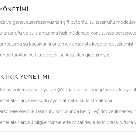
YÖNETIMI
da ve genel alan rezervuarları çift butonlu, su tasarruflu modellerd
u tasarrufu ve su sızıntılarına hızlı müdahale konusunda personele 
ompalarda su kaçaklarını önlemek amacıyla keçeler geliştirilmiştir
enge tankları ve filtrelerdeki su kaçakları giderilmiştir.
KTRIK YÖNETIMI
tel aydınlatmalarının yüzde 90'ından fazlası enerji tasarruflu ay
enel alanlarda sensörlü aydınlatmalar kullanılmaktadır.
ersonele elektrik tasarrufu konusunda her yıl eğitim verilmektedir
enel alanlardaki bilgilendirmelerle misafirler elektrik tasarrufuna 