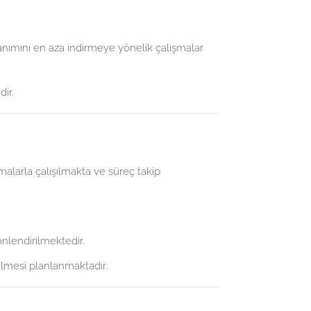
ımını en aza indirmeye yönelik çalışmalar
ir.
rmalarla çalışılmakta ve süreç takip
önlendirilmektedir.
edilmesi planlanmaktadır.