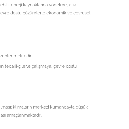
ebilir enerji kaynaklarına yönelme, atık
e çevre dostu çözümlerle ekonomik ve çevresel
üzenlenmektedir.
en tedarikçilerle çalışmaya, çevre dostu
lanılması; klimaların merkezi kumandayla düşük
ılması amaçlanmaktadır.