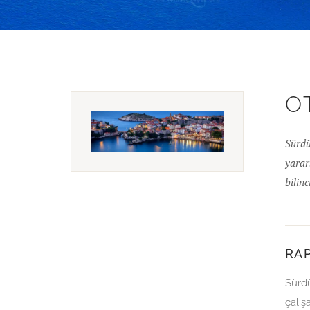
SÜRDÜRÜLEBILIRL
O
Sürdü
yarar
bilin
RA
Sürdü
çalış