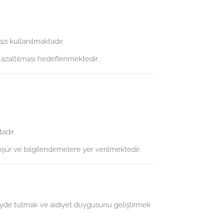
ı kullanılmaktadır.
n azaltılması hedeflenmektedir.
adır.
oşür ve bilgilendirmelere yer verilmektedir.
üzeyde tutmak ve aidiyet duygusunu geliştirmek