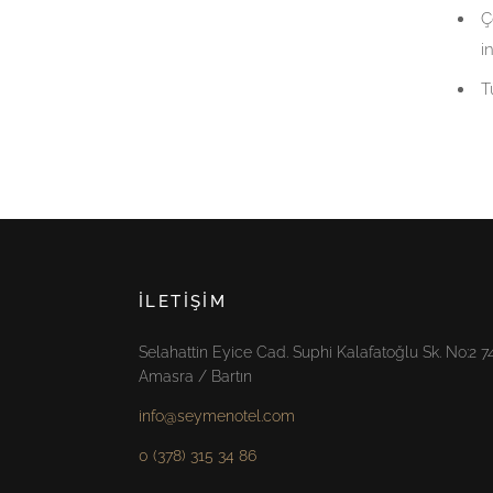
Ç
i
T
İLETIŞIM
Selahattin Eyice Cad. Suphi Kalafatoğlu Sk. No:2 
Amasra / Bartın
info@seymenotel.com
0 (378) 315 34 86