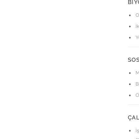
BIY
O
İ
Y
SO
M
B
O
ÇA
İ