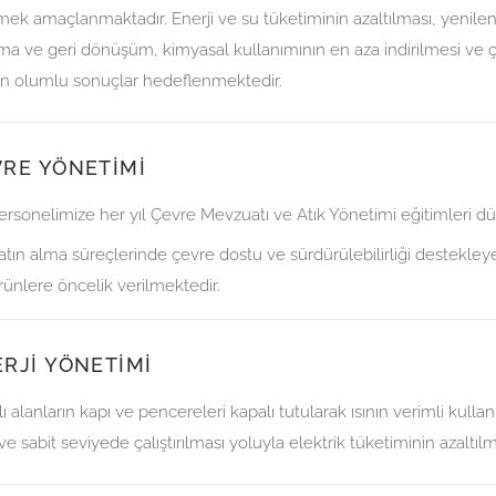
mek amaçlanmaktadır. Enerji ve su tüketiminin azaltılması, yenilen
ma ve geri dönüşüm, kimyasal kullanımının en aza indirilmesi v
an olumlu sonuçlar hedeflenmektedir.
VRE YÖNETIMI
ersonelimize her yıl Çevre Mevzuatı ve Atık Yönetimi eğitimleri d
atın alma süreçlerinde çevre dostu ve sürdürülebilirliği destekley
rünlere öncelik verilmektedir.
RJI YÖNETIMI
ı alanların kapı ve pencereleri kapalı tutularak ısının verimli kul
 ve sabit seviyede çalıştırılması yoluyla elektrik tüketiminin azalt