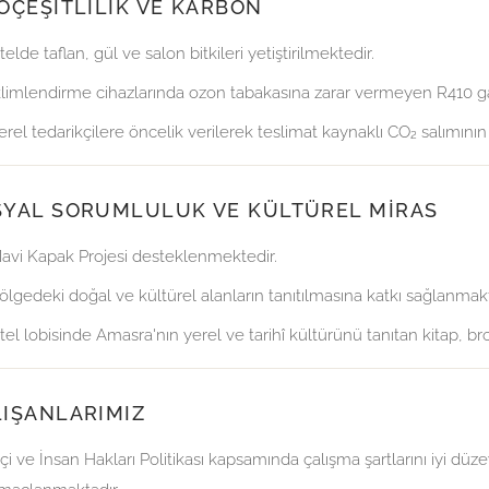
OÇEŞITLILIK VE KARBON
telde taflan, gül ve salon bitkileri yetiştirilmektedir.
klimlendirme cihazlarında ozon tabakasına zarar vermeyen R410 gaz
erel tedarikçilere öncelik verilerek teslimat kaynaklı CO₂ salımını
SYAL SORUMLULUK VE KÜLTÜREL MIRAS
avi Kapak Projesi desteklenmektedir.
ölgedeki doğal ve kültürel alanların tanıtılmasına katkı sağlanmakt
tel lobisinde Amasra'nın yerel ve tarihî kültürünü tanıtan kitap, br
LIŞANLARIMIZ
şçi ve İnsan Hakları Politikası kapsamında çalışma şartlarını iyi d