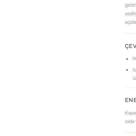
getir
azalt
açıd
ÇE
P
S
ü
ENE
Kapal
ısıda