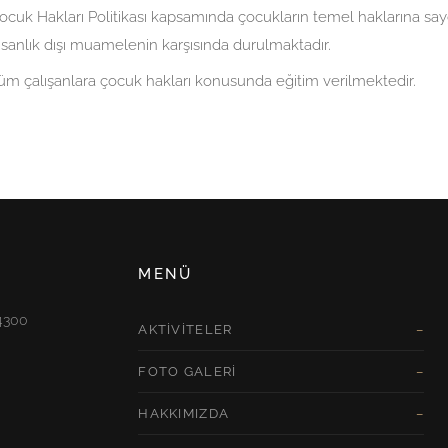
ocuk Hakları Politikası kapsamında çocukların temel haklarına say
nsanlık dışı muamelenin karşısında durulmaktadır.
üm çalışanlara çocuk hakları konusunda eğitim verilmektedir.
MENÜ
74300
AKTIVITELER
FOTO GALERI
HAKKIMIZDA