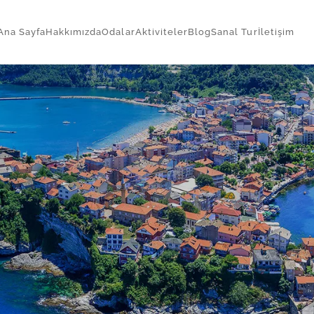
Ana Sayfa
Hakkımızda
Odalar
Aktiviteler
Blog
Sanal Tur
İletişim