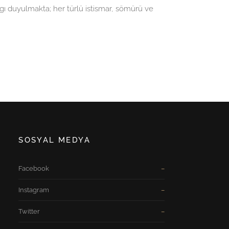
gı duyulmakta; her türlü istismar, sömürü ve
SOSYAL MEDYA
Facebook
Instagram
Twitter