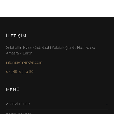
İLETIŞIM
Selahattin Eyice Cad. Suphi Kalafatoğlu Sk. No:2 74300
Amasra / Bartın
info@seymenotel.com
0 (378) 315 34 86
MENÜ
AKTIVITELER